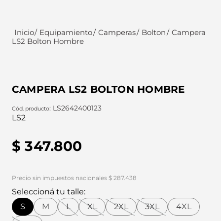
Equipamiento
Camperas
Bolton
Campera
LS2 Bolton Hombre
CAMPERA LS2 BOLTON HOMBRE
:
LS2642400123
LS2
$
347
.
800
Precio sin impuestos nacionales $ 287.438
Seleccioná tu talle:
S
M
L
XL
2XL
3XL
4XL