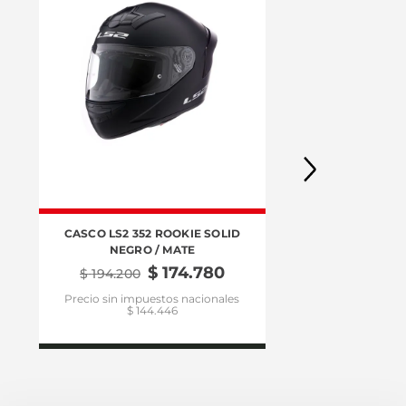
CASCO LS2 352 ROOKIE SOLID
CASCO L
NEGRO / MATE
$
174
.
780
$
194
.
200
$
32
Precio sin impuestos nacionales
Precio si
$ 144.446