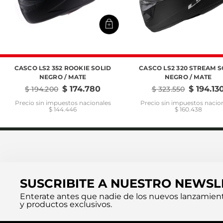
CASCO LS2 352 ROOKIE SOLID
CASCO LS2 320 STREAM S
NEGRO / MATE
NEGRO / MATE
$
174
.
780
$
194
.
13
$
194
.
200
$
323
.
550
Precio sin impuestos nacionales
Precio sin impuestos nacio
$ 144.446
$ 160.438
SUSCRIBITE A NUESTRO NEWSL
Enterate antes que nadie de los nuevos lanzamien
y productos exclusivos.