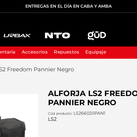
ENTREGAS EN EL DÍA EN CABA Y AMBA
TÉRMINOS MÁS BUSCADOS
1
.
casco
ntaria
Accesorios
Repuestos
Equipaje
2
.
cascos
 LS2 Freedom Pannier Negro
3
.
casco ls2
4
.
equipaje
ALFORJA LS2 FREED
5
.
cosmos
PANNIER NEGRO
:
LS266020PAN1
LS2