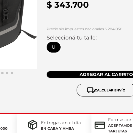
$
343
.
700
Precio sin impuestos nacionales $ 284.050
Seleccioná tu talle:
U
AGREGAR AL CARRIT
CALCULAR ENVÍO
Formas de
Entregas en el día
ACEPTAMOS 
.000
EN CABA Y AMBA
TARJETAS