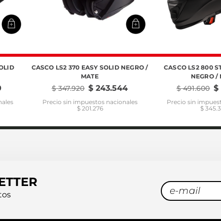
OLID
CASCO LS2 370 EASY SOLID NEGRO /
CASCO LS2 800 S
MATE
NEGRO /
0
$
243
.
544
$
$
347
.
920
$
491
.
600
nales
Precio sin impuestos nacionales
Precio sin impues
$ 201.276
$ 345.
ETTER
tos