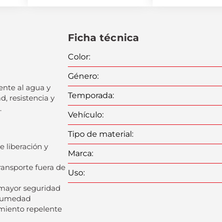
Ficha técnica
Color
:
Género
:
ente al agua y
Temporada
:
, resistencia y
.
Vehículo
:
Tipo de material
:
 liberación y
Marca
:
transporte fuera de
Uso
:
a mayor seguridad
r humedad
miento repelente