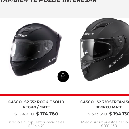
TAMBIÉN TE PUEDE INTERESAR
CASCO LS2 352 ROOKIE SOLID
CASCO LS2 320 STREAM S
NEGRO / MATE
NEGRO / MATE
$
174
.
780
$
194
.
13
$
194
.
200
$
323
.
550
Precio sin impuestos nacionales
Precio sin impuestos nacio
$ 144.446
$ 160.438