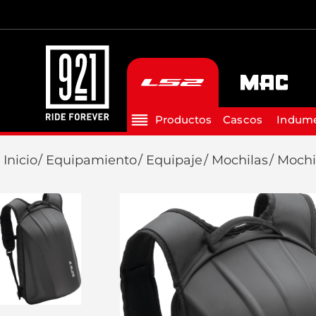
Cascos
Indume
Equipamiento
Equipaje
Mochilas
Mochi