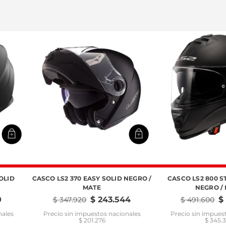
OLID
CASCO LS2 370 EASY SOLID NEGRO /
CASCO LS2 800 S
MATE
NEGRO /
0
$
243
.
544
$
$
347
.
920
$
491
.
600
nales
Precio sin impuestos nacionales
Precio sin impues
$ 201.276
$ 345.