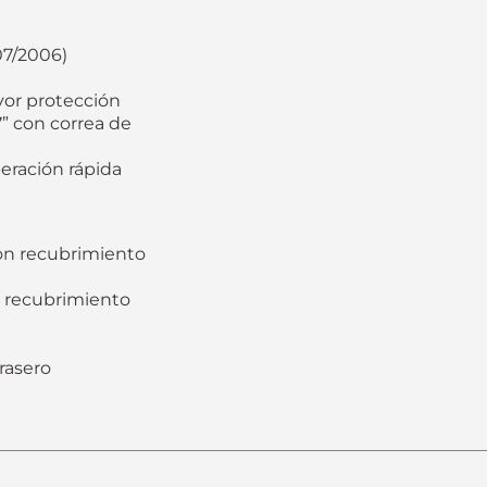
07/2006)
yor protección
7” con correa de
beración rápida
on recubrimiento
n recubrimiento
rasero