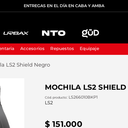
ENTREGAS EN EL DÍA EN CABA Y AMBA
TÉRMINOS MÁS BUSCADOS
1
.
casco
ntaria
Accesorios
Repuestos
Equipaje
2
.
cascos
la LS2 Shield Negro
3
.
casco ls2
4
.
equipaje
MOCHILA LS2 SHIEL
5
.
cosmos
:
LS266010BKP1
LS2
$
151
.
000