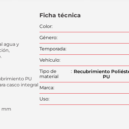
Ficha técnica
Color
:
Género
:
al agua y
Temporada
:
ción,
.
Vehículo
:
Tipo de
:
Recubrimiento
Poliés
material
PU
ubrimiento PU
a casco integral
Marca
:
Uso
:
90 mm