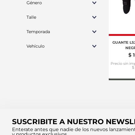
Género
Rojo
Naranja
Hombre
Talle
S
Temporada
M
L
Verano
GUANTE LS
Vehículo
NEGR
XL
Media estación
$
3XL
Moto
Precio sin im
$
SUSCRIBITE A NUESTRO NEWSL
Enterate antes que nadie de los nuevos lanzamien
y productos exclusivos.