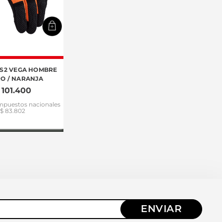
LS2 VEGA HOMBRE
O / NARANJA
101
.
400
impuestos nacionales
$ 83.802
ENVIAR