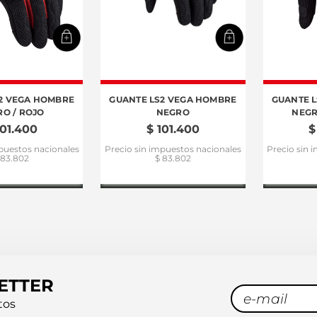
2 VEGA HOMBRE
GUANTE LS2 VEGA HOMBRE
GUANTE 
O / ROJO
NEGRO
NEGR
101
.
400
$
101
.
400
$
puestos nacionales
Precio sin impuestos nacionales
Precio sin 
 83.802
$ 83.802
ETTER
tos