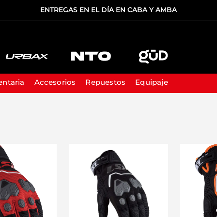
ENTREGAS EN EL DÍA EN CABA Y AMBA
TÉRMINOS MÁS BUSCADOS
1
.
casco
ntaria
Accesorios
Repuestos
Equipaje
2
.
cascos
3
.
casco ls2
4
.
equipaje
5
.
cosmos